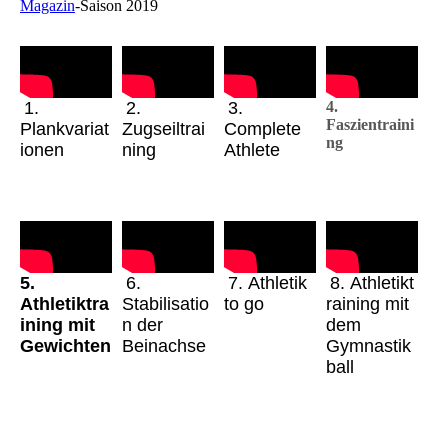
Magazin
-Saison 2019
1.
2.
3.
4.
Faszientraini
Plankvariat
Zugseiltrai
Complete
ng
ionen
ning
Athlete
5.
6.
7.
Athletik
8.
Athletikt
Athletiktra
Stabilisatio
to go
raining mit
ining mit
n der
dem
Gewichten
Beinachse
Gymnastik
ball