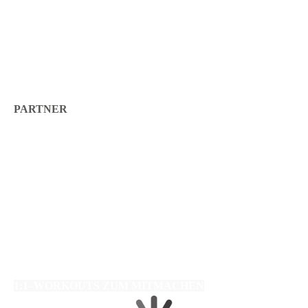
PARTNER
1:1–WORKOUTS ZUM MITMACHEN