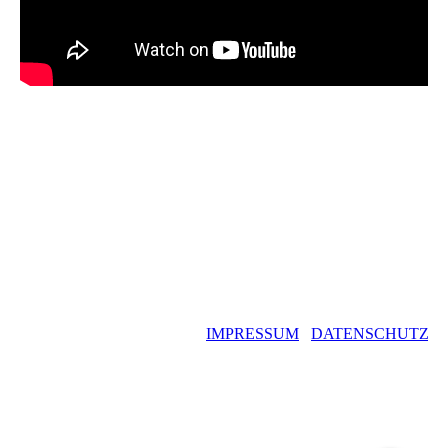
©
Copyright
IMPRESSUM
/
D
A
TENSCHUTZ
Manuela
Dierkes –
manusports