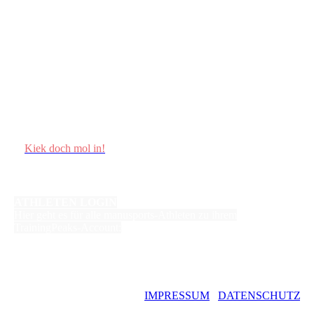
Kiek doch mol in!
ATHLETEN LOGIN
Hier geht es für alle manusports-Athleten zu ihrem
TrainingPeaks-Account:
©
Copyright
IMPRESSUM
/
D
A
TENSCHUTZ
Manuela